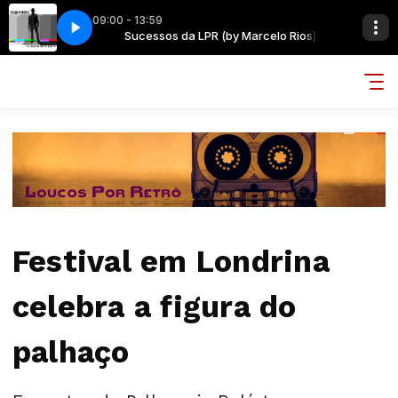
09:00 - 13:59
elo Rios)
AY
Sucessos da LPR (by Marcelo Rios)
THE THE - THIS IS THE DAY
Festival em Londrina
celebra a figura do
palhaço