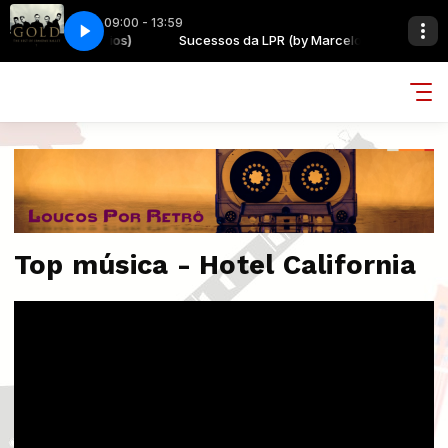
09:00 - 13:59
PR (by Marcelo Rios)
ET - TRUE
Sucessos da LPR (by Marcelo Rios)
SPANDAU BALLET - TRUE
Top música - Hotel California